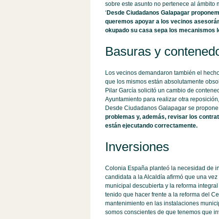
sobre este asunto no pertenece al ámbito 
‘
Desde Ciudadanos Galapagar proponemos
queremos apoyar a los vecinos asesorándo
okupado su casa sepa los mecanismos le
Basuras y contened
Los vecinos demandaron también el hecho
que los mismos están absolutamente obsole
Pilar García solicitó un cambio de contene
Ayuntamiento para realizar otra reposición,
Desde Ciudadanos Galapagar se propone
problemas y, además, revisar los contrato
están ejecutando correctamente.
Inversiones
Colonia España planteó la necesidad de inve
candidata a la Alcaldía afirmó que una ve
municipal descubierta y la reforma integral
tenido que hacer frente a la reforma del Cen
mantenimiento en las instalaciones municip
somos conscientes de que tenemos que inve