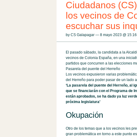
Ciudadanos (CS)
los vecinos de C
escuchar sus inq
by CS Galapagar — 8 mayo 2023 @
15:16
El pasado sábado, la candidata a la Alcald
vecinos de Colonia España, en una iniciati
partidos que concurren a las elecciones mu
Pasarela del puente del Herreño
Los vecinos expusieron varias problemátic
del Herreño para poder pasar de un lado al 
‘La pasarela del puente del Herreño, al i
que se financiarán con el Programa de I
están aprobados, se ha dado ya luz verd
próxima legislatura’
Okupación
Otro de los temas que a los vecinos les p
gran problemática en torno a este punto es