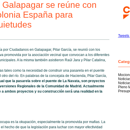
 Galapagar se reúne con
olonia España para
uietudes
Tweets 
ía por Ciudadanos en Galapagar, Pilar García, se reunió con los
va promovida por la asociación vecinal que convocan a los diferentes
nicipales. A la misma también asistieron Raúl Jara y Pilar Catalina,
Categ
as tales como la necesidad de construir una pasarela en el puente
Mocion
otro del río. En palabras de la concejala de Hacienda, Pilar García,
Notici
gual que la pasarela sobre el puente de La Navata, son proyectos
Noticia
nversiones Regionales de la Comunidad de Madrid. Actualmente
Pleno M
Presup
e a ambos proyectos y su construcción será una realidad en la
reocupa es la okupación, especialmente la promovida por mafias. La
 el hecho de que la legislación para luchar con mayor efectividad