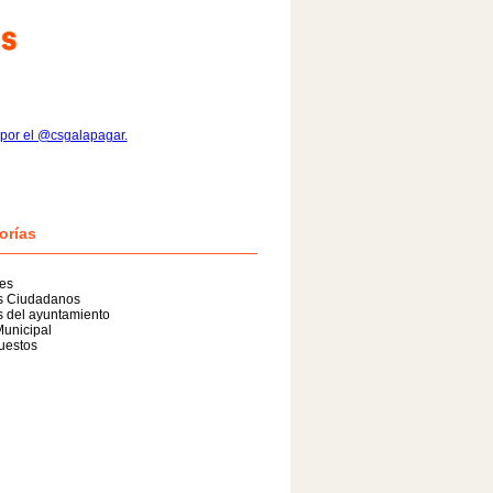
por el @csgalapagar.
orías
es
as Ciudadanos
s del ayuntamiento
unicipal
uestos