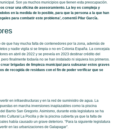
municipal. Son ya muchos municipios que tienen esta preocupación.
 crear una oficina de asesoramiento. La ley es compleja y
los en la medida de lo posible, para que la persona a la que han
gales para combatir este problema’, comentó Pilar García.
ores
 de que hay mucha falta de contenedores por la zona, además de
tos y nadie vigila si se limpia o no en Colonia España. La concejala
dores en abril de 2022 y se preveía en 2023 destinar crédito del
 pero finalmente todavía no se han instalado ni siquiera los primeros.
crear brigadas de limpieza municipal para subsanar estos graves
s de recogida de residuos con el fin de poder verificar que se
rtir en infraestructuras y en la red de suministro de agua. La
z puestas en marcha inversiones inaplazables como la piscina
 del Barrio San Gregorio. Asimismo, durante esta legislatura se ha
tro Cultural La Pocilla y de la piscina cubierta ya que la falta de
ales había causado un grave deterioro. “Para la siguiente legislatura
rtir en las urbanizaciones de Galapagar”.