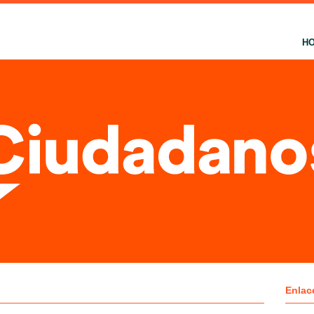
H
Enlac