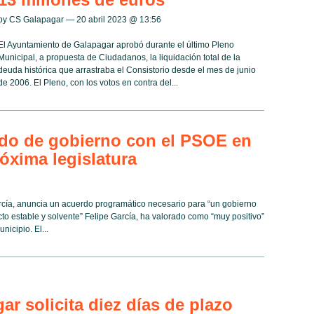
by CS Galapagar — 20 abril 2023 @
13:56
El Ayuntamiento de Galapagar aprobó durante el último Pleno
Municipal, a propuesta de Ciudadanos, la liquidación total de la
deuda histórica que arrastraba el Consistorio desde el mes de junio
de 2006. El Pleno, con los votos en contra del...
rdo de gobierno con el PSOE en
óxima legislatura
arcía, anuncia un acuerdo programático necesario para “un gobierno
to estable y solvente” Felipe García, ha valorado como “muy positivo”
icipio. El...
r solicita diez días de plazo