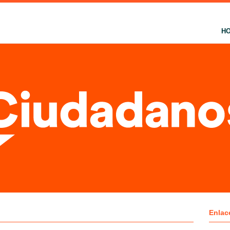
H
Enlac