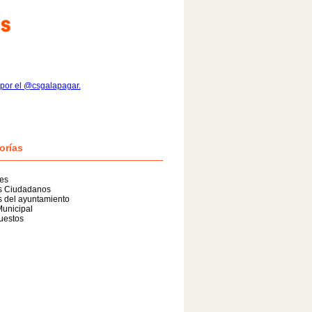
por el @csgalapagar.
orías
es
as Ciudadanos
s del ayuntamiento
unicipal
uestos