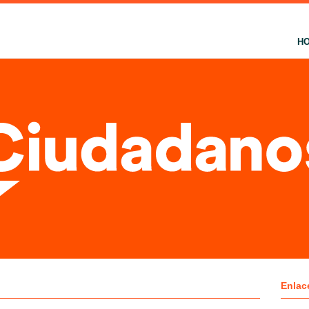
H
Enlac