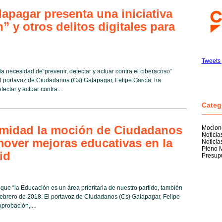
apagar presenta una iniciativa
” y otros delitos digitales para
Tweets 
la necesidad de“prevenir, detectar y actuar contra el ciberacoso”
 portavoz de Ciudadanos (Cs) Galapagar, Felipe García, ha
ectar y actuar contra...
Categ
midad la moción de Ciudadanos
Mocion
Notici
over mejoras educativas en la
Noticia
Pleno M
id
Presup
 que “la Educación es un área prioritaria de nuestro partido, también
 febrero de 2018. El portavoz de Ciudadanos (Cs) Galapagar, Felipe
aprobación,...