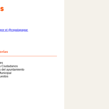
por el @csgalapagar.
orías
es
as Ciudadanos
s del ayuntamiento
unicipal
uestos